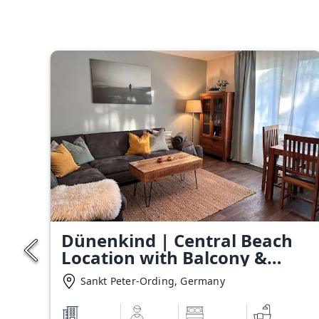
Dünenkind | Central Beach
Location with Balcony &
Box-Spring Bed
Sankt Peter-Ording, Germany