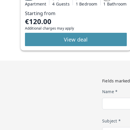
Apartment
4 Guests
1 Bedroom
1 Bathroom
Starting from
€120.00
Additional charges may apply
View deal
Fields marked
Name *
Subject *