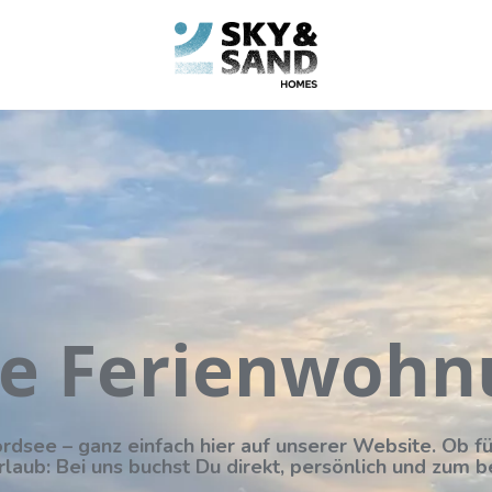
e Ferienwoh
ordsee – ganz einfach hier auf unserer Website. Ob 
laub: Bei uns buchst Du direkt, persönlich und zum b