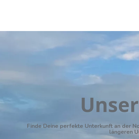
Unser
Finde Deine perfekte Unterkunft an der N
längeren Ur