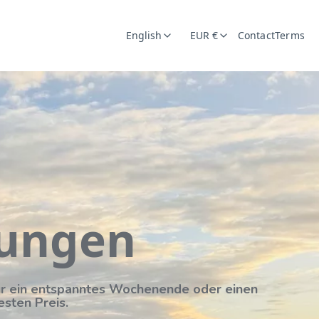
English
EUR €
Contact
Terms
nungen
für ein entspanntes Wochenende oder einen
esten Preis.